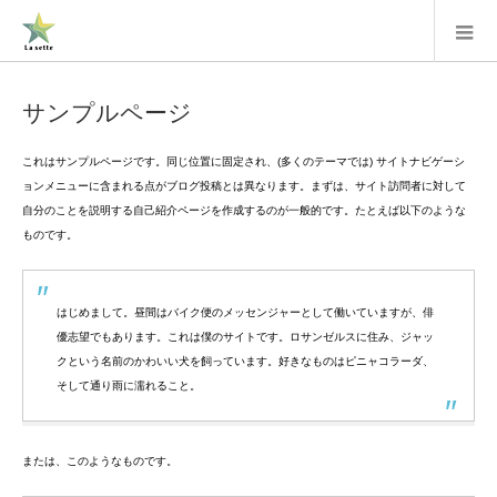
サンプルページ
これはサンプルページです。同じ位置に固定され、(多くのテーマでは) サイトナビゲーシ
ョンメニューに含まれる点がブログ投稿とは異なります。まずは、サイト訪問者に対して
自分のことを説明する自己紹介ページを作成するのが一般的です。たとえば以下のような
ものです。
はじめまして。昼間はバイク便のメッセンジャーとして働いていますが、俳
優志望でもあります。これは僕のサイトです。ロサンゼルスに住み、ジャッ
クという名前のかわいい犬を飼っています。好きなものはピニャコラーダ、
そして通り雨に濡れること。
または、このようなものです。