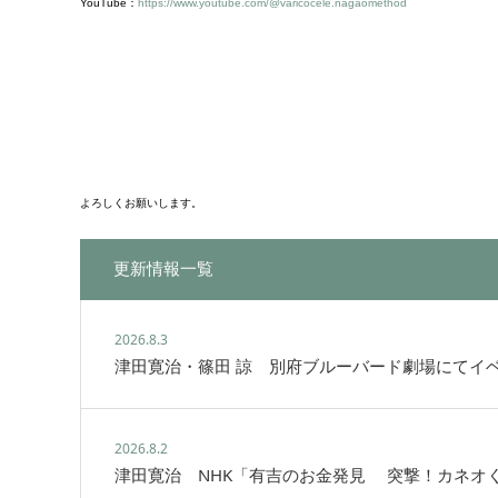
YouTube：
https://www.youtube.com/@varicocele.nagaomethod
よろしくお願いします。
更新情報一覧
2026.8.3
津田寛治・篠田 諒 別府ブルーバード劇場にてイ
2026.8.2
津田寛治 NHK「有吉のお金発見 突撃！カネオ