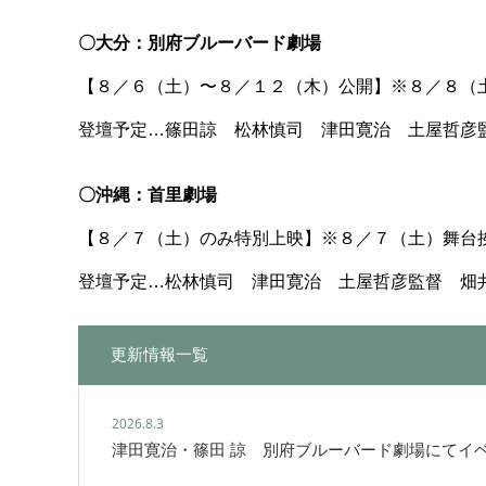
〇大分：別府ブルーバード劇場
【８／６（土）〜８／１２（木）公開】※８／８（
登壇予定…篠田諒 松林慎司 津田寛治 土屋哲彦
〇沖縄：首里劇場
【８／７（土）のみ特別上映】※８／７（土）舞台
登壇予定…松林慎司 津田寛治 土屋哲彦監督 畑
更新情報一覧
2026.8.3
津田寛治・篠田 諒 別府ブルーバード劇場にてイ