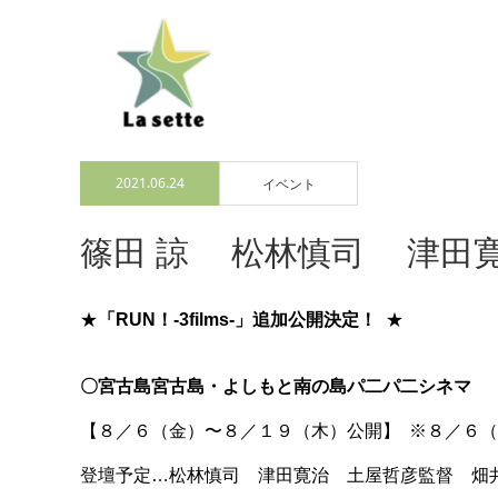
2021.06.24
イベント
篠田 諒 松林慎司 津田寛
★
「RUN！-3films-」追加公開決定！
★
〇宮古島宮古島・よしもと南の島パ二パ二シネマ
【８／６（金）〜８／１９（木）公開】 ※８／６
登壇予定…松林慎司 津田寛治 土屋哲彦監督 畑