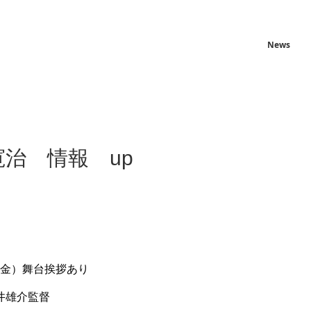
News
治 情報 up
（金）舞台挨拶あり
井雄介監督