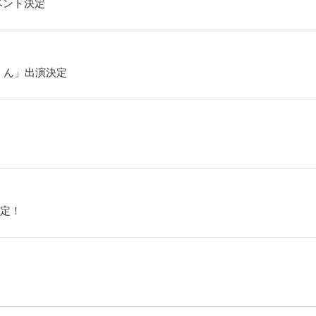
ベント決定
くん」出演決定
定！