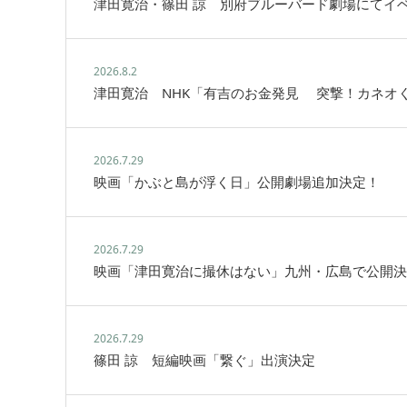
津田寛治・篠田 諒 別府ブルーバード劇場にてイ
2026.8.2
津田寛治 NHK「有吉のお金発見 突撃！カネオ
2026.7.29
映画「かぶと島が浮く日」公開劇場追加決定！
2026.7.29
映画「津田寛治に撮休はない」九州・広島で公開決
2026.7.29
篠田 諒 短編映画「繋ぐ」出演決定