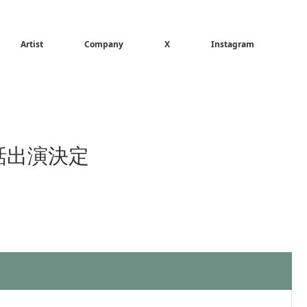
Artist
Company
X
Instagram
話出演決定