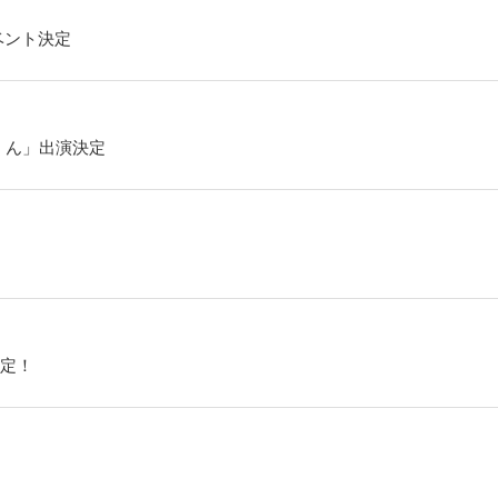
ベント決定
くん」出演決定
定！