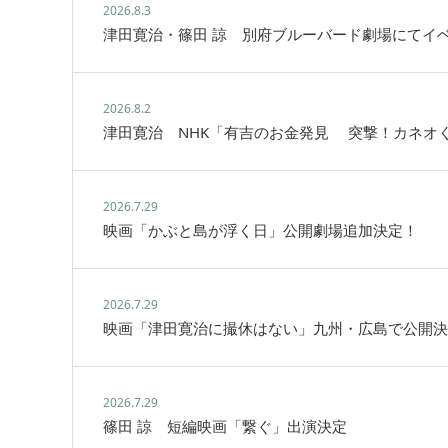
2026.8.3
津田寛治・篠田 諒 別府ブルーバード劇場にてイ
2026.8.2
津田寛治 NHK「有吉のお金発見 突撃！カネオ
2026.7.29
映画「かぶと島が浮く日」公開劇場追加決定！
2026.7.29
映画「津田寛治に撮休はない」九州・広島で公開決
2026.7.29
篠田 諒 短編映画「繋ぐ」出演決定