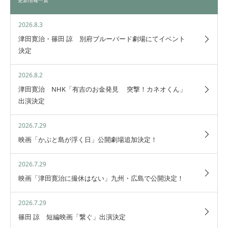
更新情報一覧
2026.8.3
津田寛治・篠田 諒 別府ブルーバード劇場にてイベント
決定
2026.8.2
津田寛治 NHK「有吉のお金発見 突撃！カネオくん」
出演決定
2026.7.29
映画「かぶと島が浮く日」公開劇場追加決定！
2026.7.29
映画「津田寛治に撮休はない」九州・広島で公開決定！
2026.7.29
篠田 諒 短編映画「繋ぐ」出演決定