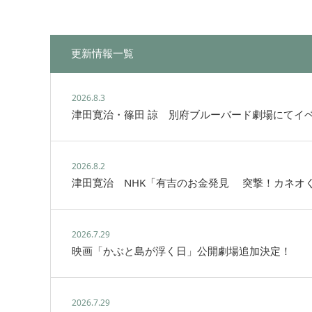
更新情報一覧
2026.8.3
津田寛治・篠田 諒 別府ブルーバード劇場にてイ
2026.8.2
津田寛治 NHK「有吉のお金発見 突撃！カネオ
2026.7.29
映画「かぶと島が浮く日」公開劇場追加決定！
2026.7.29