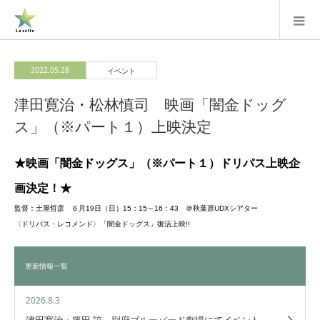
2022.05.28
イベント
津田寛治・松林慎司 映画「闇金ドッグ
ス」（※パート１）上映決定
★映画「闇金ドッグス」（※パート１）ドリパス上映企
画決定！★
監督：土屋哲彦 ６月19日（日）15：15～16：43 ＠秋葉原UDXシアター
〈ドリパス・レコメンド〉「闇金ドッグス」復活上映!!
更新情報一覧
2026.8.3