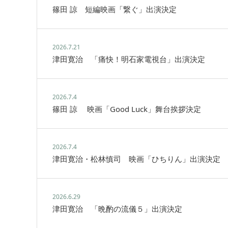
篠田 諒 短編映画「繋ぐ」出演決定
2026.7.21
津田寛治 「痛快！明石家電視台」出演決定
2026.7.4
篠田 諒 映画「Good Luck」舞台挨拶決定
2026.7.4
津田寛治・松林慎司 映画「ひちりん」出演決定
2026.6.29
津田寛治 「晩酌の流儀５」出演決定