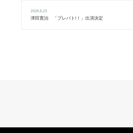
2026.6.23
津田寛治 「プレバト!！」出演決定