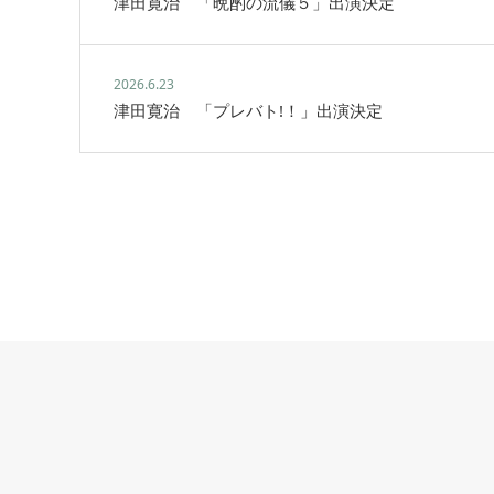
津田寛治 「晩酌の流儀５」出演決定
2026.6.23
津田寛治 「プレバト!！」出演決定