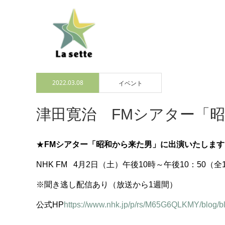
2022.03.08
イベント
津田寛治 FMシアター「
★
FMシアター「昭和から来た男」に出演いたします
NHK FM 4月2日（土）午後10時～午後10：50（全
※聞き逃し配信あり（放送から1週間）
公式HP
https://www.nhk.jp/p/rs/M65G6QLKMY/blog