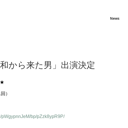
News
昭和から来た男」出演決定
★
1回）
/bl/pWgypnnJeM/bp/pZzk8ypR9P/