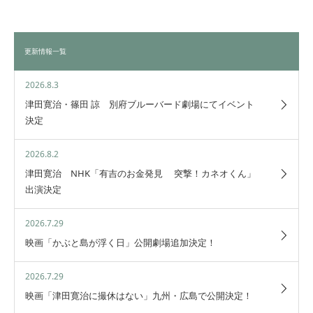
更新情報一覧
2026.8.3
津田寛治・篠田 諒 別府ブルーバード劇場にてイベント
決定
2026.8.2
津田寛治 NHK「有吉のお金発見 突撃！カネオくん」
出演決定
2026.7.29
映画「かぶと島が浮く日」公開劇場追加決定！
2026.7.29
映画「津田寛治に撮休はない」九州・広島で公開決定！