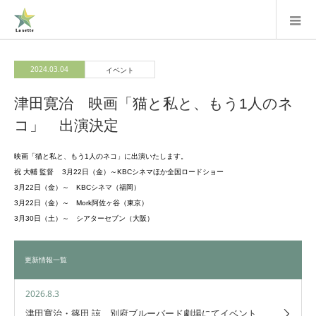
2024.03.04
イベント
津田寛治 映画「猫と私と、もう1人のネ
コ」 出演決定
映画「猫と私と、もう1人のネコ」に出演いたします。
祝 大輔 監督 3月22日（金）～KBCシネマほか全国ロードショー
3月22日（金）～ KBCシネマ（福岡）
3月22日（金）～ Mork阿佐ヶ谷（東京）
3月30日（土）～ シアターセブン（大阪）
更新情報一覧
2026.8.3
津田寛治・篠田 諒 別府ブルーバード劇場にてイベント