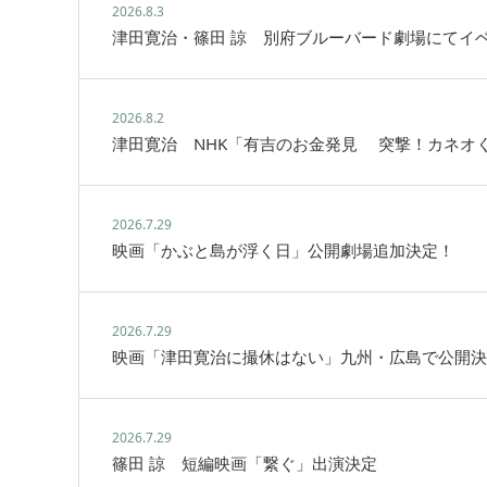
2026.8.3
津田寛治・篠田 諒 別府ブルーバード劇場にてイ
2026.8.2
津田寛治 NHK「有吉のお金発見 突撃！カネオ
2026.7.29
映画「かぶと島が浮く日」公開劇場追加決定！
2026.7.29
映画「津田寛治に撮休はない」九州・広島で公開決
2026.7.29
篠田 諒 短編映画「繋ぐ」出演決定