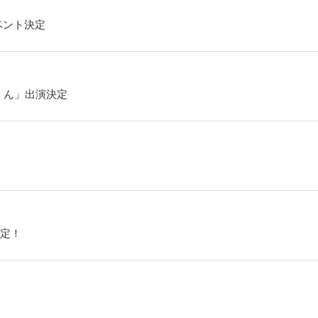
ベント決定
くん」出演決定
定！