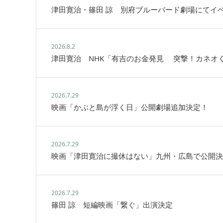
津田寛治・篠田 諒 別府ブルーバード劇場にてイ
2026.8.2
津田寛治 NHK「有吉のお金発見 突撃！カネオ
2026.7.29
映画「かぶと島が浮く日」公開劇場追加決定！
2026.7.29
映画「津田寛治に撮休はない」九州・広島で公開決
2026.7.29
篠田 諒 短編映画「繋ぐ」出演決定