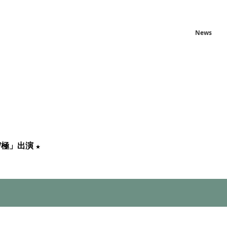
News
W極」出演
★