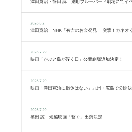
津田寛治・篠田 諒 別府ブルーバード劇場にてイ
2026.8.2
津田寛治 NHK「有吉のお金発見 突撃！カネオ
2026.7.29
映画「かぶと島が浮く日」公開劇場追加決定！
2026.7.29
映画「津田寛治に撮休はない」九州・広島で公開決
2026.7.29
篠田 諒 短編映画「繋ぐ」出演決定