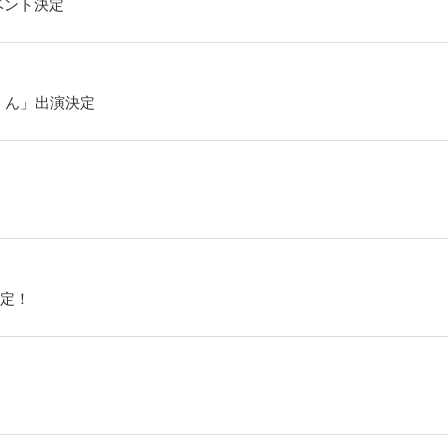
ベント決定
くん」出演決定
定！