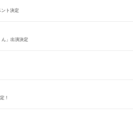
ベント決定
くん」出演決定
定！