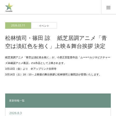
2026.03.11
イベント
松林慎司・篠田 諒 紙芝居調アニメ「青
空は淡紅色を抱く」上映＆舞台挨拶 決定
紙芝居調アニメ「青空は淡紅色を抱く」が、小原正至監督作品「ムー×ベルジネピクチャー
ズ未確認アニメ夜話」の1作品として上映されます。
3月13日（金）より ＠アップリンク吉祥寺
3月14日（土）16：10～上映後の舞台挨拶に松林慎司と篠田諒が登壇いたします。
更新情報一覧
2026.8.3