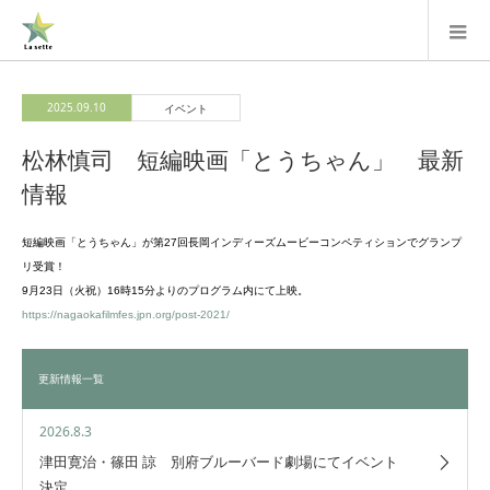
2025.09.10
イベント
松林慎司 短編映画「とうちゃん」 最新
情報
短編映画「とうちゃん」が第27回長岡インディーズムービーコンペティションでグランプ
リ受賞！
9月23日（火祝）16時15分よりのプログラム内にて上映。
https://nagaokafilmfes.jpn.org/post-2021/
更新情報一覧
2026.8.3
津田寛治・篠田 諒 別府ブルーバード劇場にてイベント
決定