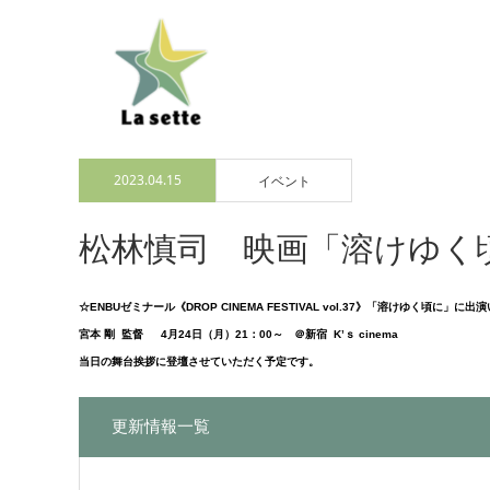
2023.04.15
イベント
松林慎司 映画「溶けゆく
☆ENBUゼミナール《DROP CINEMA FESTIVAL vol.37》「溶けゆく頃に」に
宮本 剛 監督 4月24日（月）21：00～ ＠新宿 K’ｓ cinema
当日の舞台挨拶に登壇させていただく予定です。
更新情報一覧