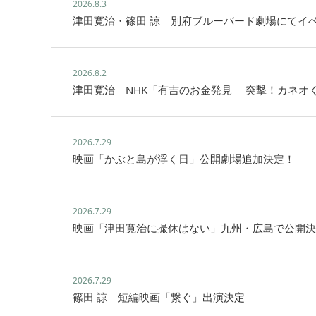
2026.8.3
津田寛治・篠田 諒 別府ブルーバード劇場にてイ
2026.8.2
津田寛治 NHK「有吉のお金発見 突撃！カネオ
2026.7.29
映画「かぶと島が浮く日」公開劇場追加決定！
2026.7.29
映画「津田寛治に撮休はない」九州・広島で公開決
2026.7.29
篠田 諒 短編映画「繋ぐ」出演決定