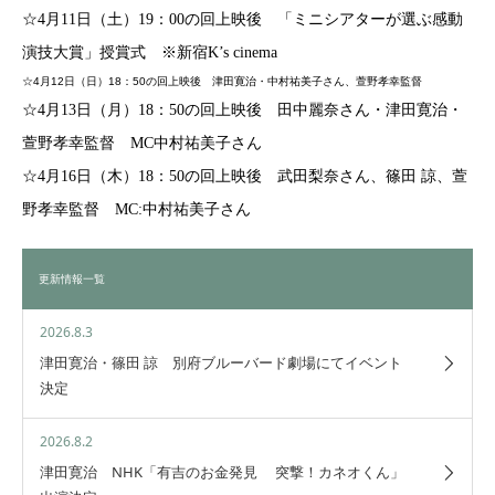
☆4月11日（土）19：00の回上映後 「ミニシアターが選ぶ感動
演技大賞」授賞式 ※新宿K’s cinema
☆4月12日（日）18：50の回上映後 津田寛治・中村祐美子さん、萱野孝幸監督
☆4月13日（月）18：50の回上映後 田中麗奈さん・津田寛治・
萱野孝幸監督 MC中村祐美子さん
☆4月16日（木）18：50の回上映後 武田梨奈さん、篠田 諒、萱
野孝幸監督 MC:中村祐美子さん
更新情報一覧
2026.8.3
津田寛治・篠田 諒 別府ブルーバード劇場にてイベント
決定
2026.8.2
津田寛治 NHK「有吉のお金発見 突撃！カネオくん」