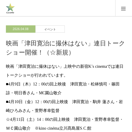
2026.04.08
イベント
映画「津田寛治に撮休はない」連日トーク
ショー開催！（☆新規）
映画「津田寛治に撮休はない」上映中の新宿K’s cinemaでは連日
トークショーが行われています。
■4月9日（木）12：00の回上映後 津田寛治・松林慎司・篠田
諒・明日香さん・MC園山敬介
■4月10日（金）12：00の回上映後 津田寛治・駒井 蓮さん・岩
崎ひろみさん・萱野孝幸監督
☆4月11日（土）14：00の回上映後 津田寛治・萱野孝幸監督・
ＭＣ園山敬介 ※kino cinéma立川髙島屋S.C.館