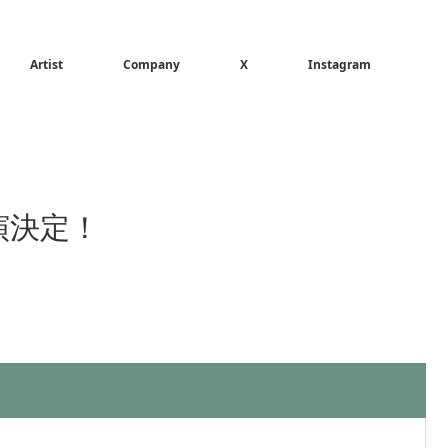
Artist
Company
X
Instagram
演決定！