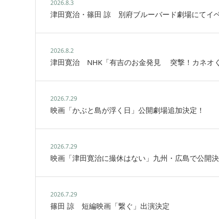
2026.8.3
津田寛治・篠田 諒 別府ブルーバード劇場にてイ
2026.8.2
津田寛治 NHK「有吉のお金発見 突撃！カネオ
2026.7.29
映画「かぶと島が浮く日」公開劇場追加決定！
2026.7.29
映画「津田寛治に撮休はない」九州・広島で公開決
2026.7.29
篠田 諒 短編映画「繋ぐ」出演決定