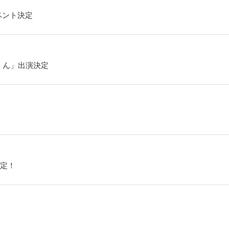
ベント決定
くん」出演決定
定！